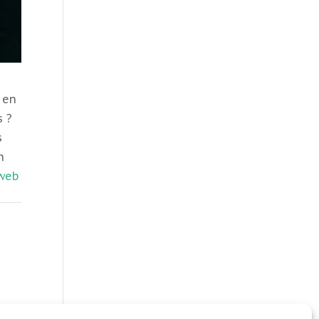
s en
s ?
s
n
 web