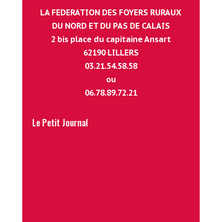
accordée aux associations adhérentes du
LA FEDERATION DES FOYERS RURAUX
Pas-de-Calais à jour de leur cotisation en cas
DU NORD ET DU PAS DE CALAIS
de dépôt d’un projet impliquant le public
2 bis place du capitaine Ansart
jeune et/ou intergénérationnel.
62190 LILLERS
03.21.54.58.58
ou
06.78.89.72.21
Le Petit Journal