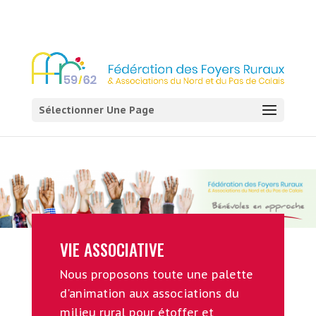
03 21 54 58 58
Sélectionner Une Page
VIE ASSOCIATIVE
Nous proposons toute une palette
d'animation aux associations du
milieu rural pour étoffer et