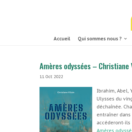
03 21 54 58 58
Accueil
Qui sommes nous ?
Amères odyssées – Christiane V
11 Oct 2022
Ibrahim, Abel, 
Ulysses du ving
déchaînée. Cha
entraîner dans
accéderont-ils 
Amères odyssé