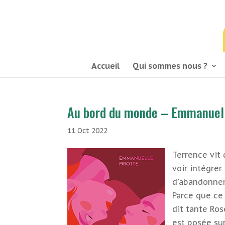
03 21 54 58 58
Accueil
Qui sommes nous ?
Au bord du monde – Emmanuell
11 Oct 2022
Terrence vit 
voir intégrer 
d'abandonner 
Parce que ce q
dit tante Ros
est posée sur