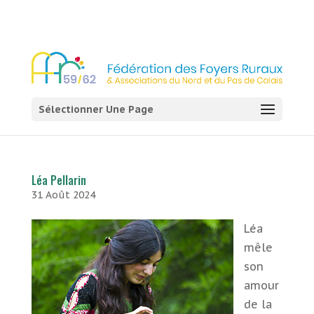
03 21 54 58 58
Sélectionner Une Page
Léa Pellarin
31 Août 2024
Léa
mêle
son
amour
de la