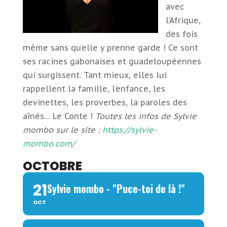
avec
l’Afrique,
des fois
même sans qu’elle y prenne garde ! Ce sont
ses racines gabonaises et guadeloupéennes
qui surgissent. Tant mieux, elles lui
rappellent la famille, l’enfance, les
devinettes, les proverbes, la paroles des
aînés… Le Conte !
Toutes les infos de Sylvie
mombo sur le site :
https://sylvie-
mombo.com/
OCTOBRE
21
Sylvie mombo - "Puce-toi de là !"
OCT