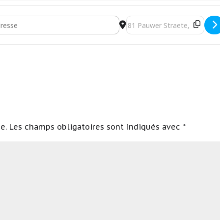
Orio - "La chemise noire" [pjw6EVjcA]
Destination Address - Michela
e.
Les champs obligatoires sont indiqués avec
*