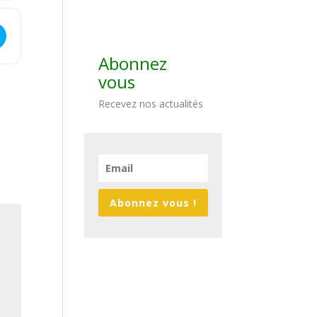
 Orio - "La chemise noire" [RIqNnySfl]
Abonnez
vous
Recevez nos actualités
Abonnez vous !